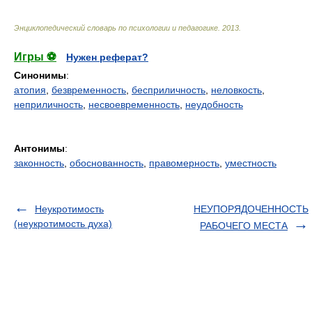
Энциклопедический словарь по психологии и педагогике
.
2013
.
Игры ⚽
Нужен реферат?
Синонимы
:
атопия
,
безвременность
,
бесприличность
,
неловкость
,
неприличность
,
несвоевременность
,
неудобность
Антонимы
:
законность
,
обоснованность
,
правомерность
,
уместность
Неукротимость
НЕУПОРЯДОЧЕННОСТЬ
(неукротимость духа)
РАБОЧЕГО МЕСТА