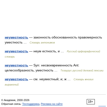
неуместность
— законность обоснованность правомерность
уместность …
Словарь антонимов
неуместность
— неум естность, и …
Русский орфографический
словарь
неуместность
— Syn: несвоевременность Ant:
целесообразность, уместность …
Тезаурус русской деловой лексики
неуместность
— см. неуместный; и; ж …
Словарь многих
выражений
© Академик, 2000-2026
18+
Обратная связь:
Техподдержка
,
Реклама на сайте