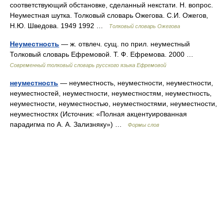
соответствующий обстановке, сделанный некстати. Н. вопрос.
Неуместная шутка. Толковый словарь Ожегова. С.И. Ожегов,
Н.Ю. Шведова. 1949 1992 …
Толковый словарь Ожегова
Неуместность
— ж. отвлеч. сущ. по прил. неуместный
Толковый словарь Ефремовой. Т. Ф. Ефремова. 2000 …
Современный толковый словарь русского языка Ефремовой
неуместность
— неуместность, неуместности, неуместности,
неуместностей, неуместности, неуместностям, неуместность,
неуместности, неуместностью, неуместностями, неуместности,
неуместностях (Источник: «Полная акцентуированная
парадигма по А. А. Зализняку») …
Формы слов